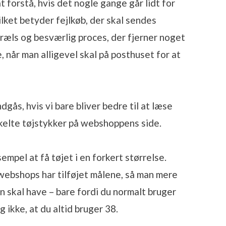
 forstå, hvis det nogle gange går lidt for
ilket betyder fejlkøb, der skal sendes
træls og besværlig proces, der fjerner noget
, når man alligevel skal på posthuset for at
gås, hvis vi bare bliver bedre til at læse
kelte tøjstykker på webshoppens side.
empel at få tøjet i en forkert størrelse.
ebshops har tilføjet målene, så man mere
n skal have – bare fordi du normalt bruger
 ikke, at du altid bruger 38.