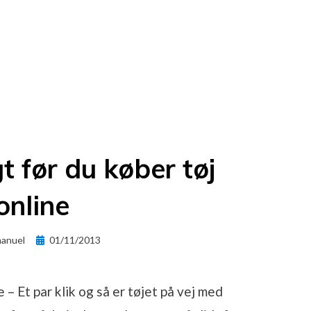
t før du køber tøj
online
Posted
anuel
01/11/2013
on
 – Et par klik og så er tøjet på vej med