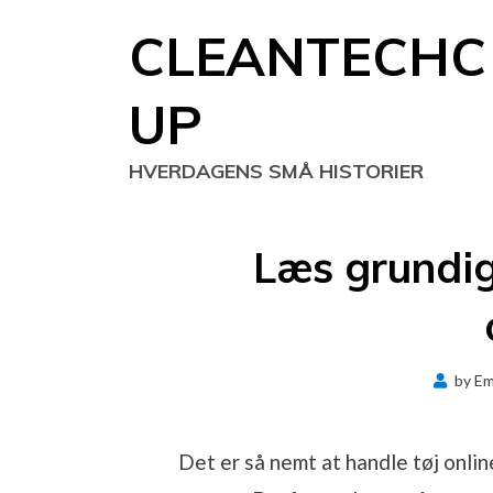
Skip
CLEANTECHC
to
content
UP
HVERDAGENS SMÅ HISTORIER
Læs grundig
by
Em
Det er så nemt at handle tøj online