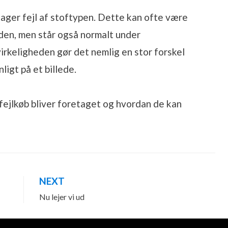
 tager fejl af stoftypen. Dette kan ofte være
iden, men står også normalt under
virkeligheden gør det nemlig en stor forskel
ligt på et billede.
fejlkøb bliver foretaget og hvordan de kan
NEXT
Nu lejer vi ud