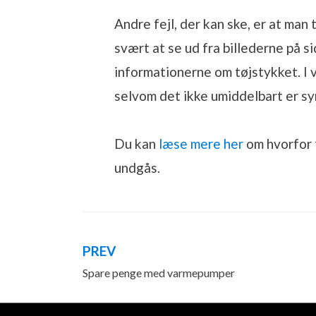
Andre fejl, der kan ske, er at man
svært at se ud fra billederne på s
informationerne om tøjstykket. I 
selvom det ikke umiddelbart er syn
Du kan
læse mere her
om hvorfor 
undgås.
PREV
Indlægsnavigation
Spare penge med varmepumper