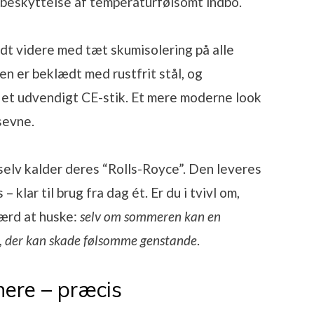
terbeskyttelse af temperaturfølsomt indbo.
dt videre med tæt skumisolering på alle
gen er beklædt med rustfrit stål, og
ed et udvendigt CE-stik. Et mere moderne look
sevne.
selv kalder deres “Rolls-Royce”. Den leveres
– klar til brug fra dag ét. Er du i tvivl om,
værd at huske:
selv om sommeren kan en
, der kan skade følsomme genstande
.
nere – præcis