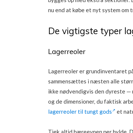
nu end at købe et nyt system om tr
De vigtigste typer l
Lagerreoler
Lagerreoler er grundinventaret på 
sammensættes i næsten alle større
ikke nødvendigvis den dyreste — m
og de dimensioner, du faktisk arbe
lagerreoler til tungt gods
et nat
Tjek altid bæreevnen per hylde. De