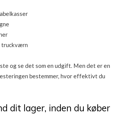
tabelkasser
ogne
ner
g truckværn
gste og se det som en udgift. Men det er en
vesteringen bestemmer, hvor effektivt du
 dit lager, inden du køber