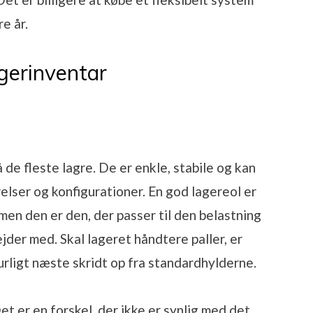
e år.
agerinventar
de fleste lagre. De er enkle, stabile og kan
lser og konfigurationer. En god lagereol er
en den er den, der passer til den belastning
jder med. Skal lageret håndtere paller, er
urligt næste skridt op fra standardhylderne.
t er en forskel, der ikke er synlig med det