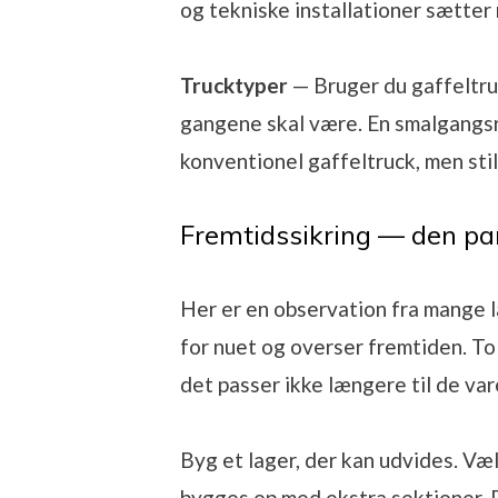
og tekniske installationer sætter
Trucktyper
— Bruger du gaffeltru
gangene skal være. En smalgangsr
konventionel gaffeltruck, men still
Fremtidssikring — den pa
Her er en observation fra mange 
for nuet og overser fremtiden. To å
det passer ikke længere til de vare
Byg et lager, der kan udvides. V
bygges op med ekstra sektioner. D