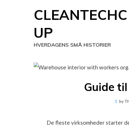
Skip
CLEANTECHC
to
content
UP
HVERDAGENS SMÅ HISTORIER
Guide ti
by
T
De fleste virksomheder starter de