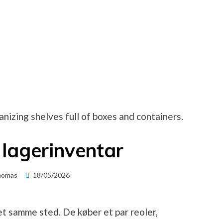
l lagerinventar
Posted
homas
18/05/2026
on
t samme sted. De køber et par reoler,