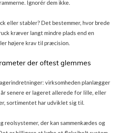
 rammerne. Ignorér dem ikke.
ck eller stabler? Det bestemmer, hvor brede
uck kræver langt mindre plads end en
er højere krav til præcision.
rameter der oftest glemmes
lagerindretninger: virksomheden planlægger
r senere er lageret allerede for lille, eller
r, sortimentet har udviklet sig til.
ælg reolsystemer, der kan sammenkædes og
et er billigere at købe et fleksibelt system