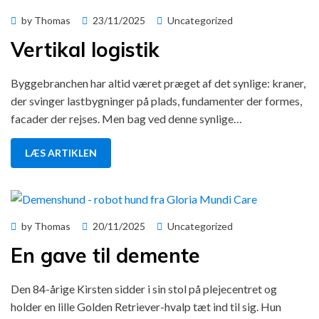
Posted
by
Thomas
23/11/2025
Uncategorized
on
Vertikal logistik
Byggebranchen har altid været præget af det synlige: kraner,
der svinger lastbygninger på plads, fundamenter der formes,
facader der rejses. Men bag ved denne synlige…
LÆS ARTIKLEN
Posted
by
Thomas
20/11/2025
Uncategorized
on
En gave til demente
Den 84-årige Kirsten sidder i sin stol på plejecentret og
holder en lille Golden Retriever-hvalp tæt ind til sig. Hun