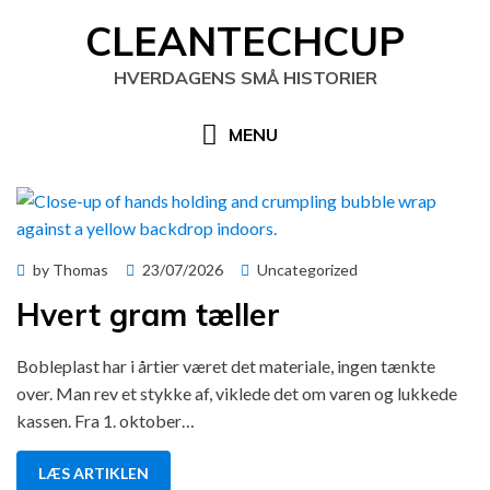
Skip
CLEANTECHCUP
to
content
HVERDAGENS SMÅ HISTORIER
MENU
Posted
by
Thomas
23/07/2026
Uncategorized
on
Hvert gram tæller
Bobleplast har i årtier været det materiale, ingen tænkte
over. Man rev et stykke af, viklede det om varen og lukkede
kassen. Fra 1. oktober…
LÆS ARTIKLEN