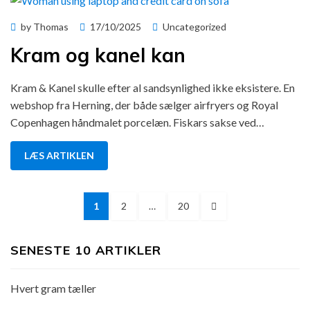
Posted
by
Thomas
17/10/2025
Uncategorized
on
Kram og kanel kan
Kram & Kanel skulle efter al sandsynlighed ikke eksistere. En
webshop fra Herning, der både sælger airfryers og Royal
Copenhagen håndmalet porcelæn. Fiskars sakse ved…
LÆS ARTIKLEN
Indlægsinddeling
PAGE
PAGE
PAGE
NEXT
1
2
…
20
PAGE
SENESTE 10 ARTIKLER
Hvert gram tæller