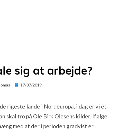
le sig at arbejde?
Posted
homas
17/07/2019
on
de rigeste lande i Nordeuropa, i dag er vi ét
man skal tro på Ole Birk Olesens kilder. Ifølge
æng med at der i perioden gradvist er