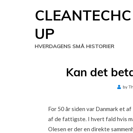
Skip
CLEANTECHC
to
content
UP
HVERDAGENS SMÅ HISTORIER
Kan det beta
by
T
For 50 år siden var Danmark et af 
af de fattigste. I hvert fald hvis 
Olesen er der en direkte sammenh