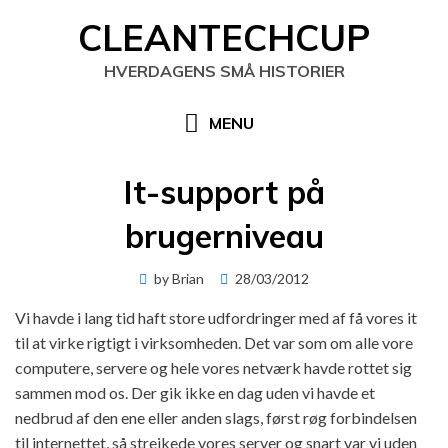
Skip
CLEANTECHCUP
to
content
HVERDAGENS SMÅ HISTORIER
MENU
It-support på
brugerniveau
Posted
by
Brian
28/03/2012
on
Vi havde i lang tid haft store udfordringer med af få vores it
til at virke rigtigt i virksomheden. Det var som om alle vore
computere, servere og hele vores netværk havde rottet sig
sammen mod os. Der gik ikke en dag uden vi havde et
nedbrud af den ene eller anden slags, først røg forbindelsen
til internettet, så strejkede vores server og snart var vi uden