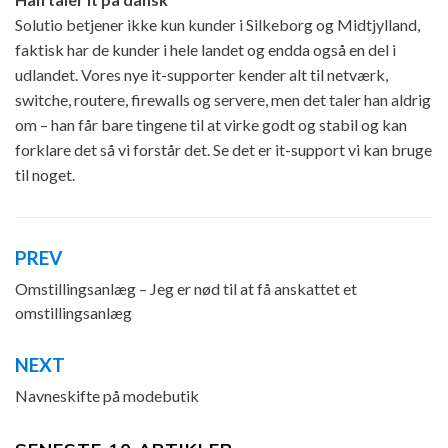
Solutio betjener ikke kun kunder i Silkeborg og Midtjylland,
faktisk har de kunder i hele landet og endda også en del i
udlandet. Vores nye it-supporter kender alt til netværk,
switche, routere, firewalls og servere, men det taler han aldrig
om – han får bare tingene til at virke godt og stabil og kan
forklare det så vi forstår det. Se det er it-support vi kan bruge
til noget.
PREV
Indlægsnavigation
Omstillingsanlæg – Jeg er nød til at få anskattet et
omstillingsanlæg
NEXT
Navneskifte på modebutik