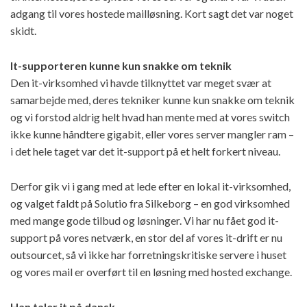
adgang til vores hostede mailløsning. Kort sagt det var noget
skidt.
It-supporteren kunne kun snakke om teknik
Den it-virksomhed vi havde tilknyttet var meget svær at
samarbejde med, deres tekniker kunne kun snakke om teknik
og vi forstod aldrig helt hvad han mente med at vores switch
ikke kunne håndtere gigabit, eller vores server mangler ram –
i det hele taget var det it-support på et helt forkert niveau.
Derfor gik vi i gang med at lede efter en lokal it-virksomhed,
og valget faldt på Solutio fra Silkeborg – en god virksomhed
med mange gode tilbud og løsninger. Vi har nu fået god it-
support på vores netværk, en stor del af vores it-drift er nu
outsourcet, så vi ikke har forretningskritiske servere i huset
og vores mail er overført til en løsning med hosted exchange.
Han taler it på dansk