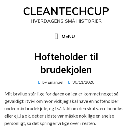
Skip
CLEANTECHCUP
to
content
HVERDAGENS SMÅ HISTORIER
MENU
Hofteholder til
brudekjolen
Posted
by
Emanuel
30/11/2020
on
Mit bryllup står lige for døren og jeg er kommet noget så
gevaldigt i tvivl om hvor vidt jeg skal have en hofteholder
under min brudekjole, og i så fald om den skal være bundløs
eller ej. Ja ok, det er sidste var måske nok lige en anelse
personligt, så det springer vi lige over i resten.