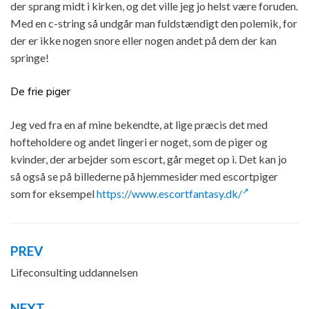
der sprang midt i kirken, og det ville jeg jo helst være foruden.
Med en c-string så undgår man fuldstændigt den polemik, for
der er ikke nogen snore eller nogen andet på dem der kan
springe!
De frie piger
Jeg ved fra en af mine bekendte, at lige præcis det med
hofteholdere og andet lingeri er noget, som de piger og
kvinder, der arbejder som escort, går meget op i. Det kan jo
så også se på billederne på hjemmesider med escortpiger
som for eksempel
https://www.escortfantasy.dk/
PREV
Indlægsnavigation
Lifeconsulting uddannelsen
NEXT