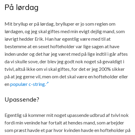
På lørdag
Mit bryllup er på lørdag, brylluper er jo som reglen om
lørdagen, og jeg skal giftes med min evigt dejlig mand, som
iøvrigt hedder Erik. Han har egentlig være med til at
bestemme at en sexet hofteholder var lige sagen at have
inden under og det har jeg været med på lige indtil i går aftes
da vi skulle sove, der blev jeg godt nok noget så gevaldigt i
tvivl, altså ikke om vi skal giftes, for det er jeg 200% sikker
på at jeg gerne vil, men om det skal være en hofteholder eller
en
populær c-string.
Upassende?
Egentlig så kommer mit noget upassende udbrud af tvivl nok
fordi min veninde har fortalt at hendes mand, som arbejder
som præst havde et par hvor kvinden havde en hofteholder på