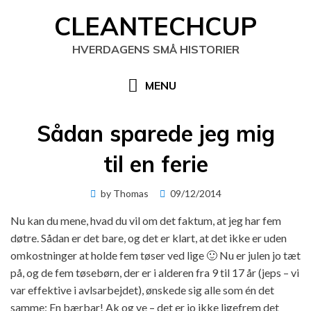
Skip
CLEANTECHCUP
to
content
HVERDAGENS SMÅ HISTORIER
MENU
Sådan sparede jeg mig
til en ferie
Posted
by
Thomas
09/12/2014
on
Nu kan du mene, hvad du vil om det faktum, at jeg har fem
døtre. Sådan er det bare, og det er klart, at det ikke er uden
omkostninger at holde fem tøser ved lige 🙂 Nu er julen jo tæt
på, og de fem tøsebørn, der er i alderen fra 9 til 17 år (jeps – vi
var effektive i avlsarbejdet), ønskede sig alle som én det
samme: En bærbar! Ak og ve – det er jo ikke ligefrem det