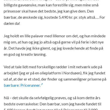
billigste gaveønske, man kan forestille sig, men mine små
prinsesser skal have det bedste, jeg kan give dem. Den
bærbar, de ønskede sig, kostede 5.490 kr. pr. styk altså…. For
dælen da!
Jeg holdt en lille palaver med lillemor om det, og hun mindede
mig om, at hun og jeg jo altså også gerne vil på ferie i det nye
år. Det havde jeg ikke glemt, og jeg lovede hende at finde på
en god og kreativ løsning.
Ved at tale lidt med forskellige rødder i mit netværk ude på
arbejdet (jeg er på en olieplatform i Nordsøen), fik jeg fundet
ud af, at der er et sted, der finder og sammenligner priserne på
bærbare: Pricerunner.
Nå – det skulle da selvfølgelig prøves, og så kom dette års
bedste overraskelse: Den bærbar, som jeg havde fundet til
5.490 kroner, fandt jeg magen til på Pricerunner til 3.990