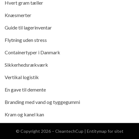
Hvert gram tæller
Knæsmerter
Guide til lagerinventar
Flytning uden stress
Containertyper i Danmark
Sikkerhedsrækværk
Vertikal logistik
En gave til demente
Branding med vand og tyggegummi
Kram og kanel kan
© Copyright 2026 –
CleantechCup
|
Entitymap for sitet