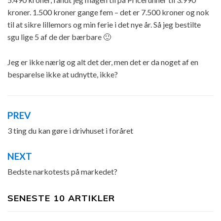
kroner. 1.500 kroner gange fem – det er 7.500 kroner og nok
til at sikre lillemors og min ferie i det nye år. Så jeg bestilte
sgu lige 5 af de der bærbare 🙂
Jeg er ikke nærig og alt det der, men det er da noget af en
besparelse ikke at udnytte, ikke?
PREV
Indlægsnavigation
3 ting du kan gøre i drivhuset i foråret
NEXT
Bedste narkotests på markedet?
SENESTE 10 ARTIKLER