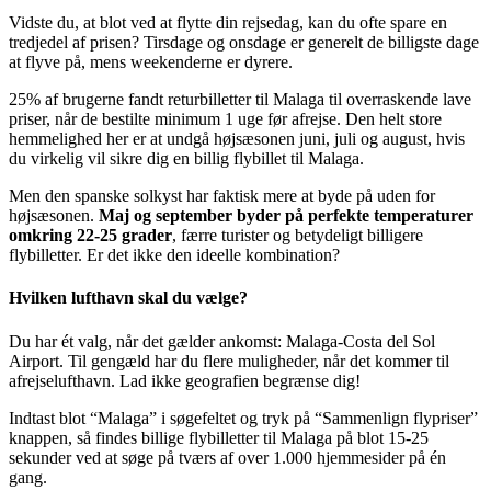
Vidste du, at blot ved at flytte din rejsedag, kan du ofte spare en
tredjedel af prisen? Tirsdage og onsdage er generelt de billigste dage
at flyve på, mens weekenderne er dyrere.
25% af brugerne fandt returbilletter til Malaga til overraskende lave
priser, når de bestilte minimum 1 uge før afrejse. Den helt store
hemmelighed her er at undgå højsæsonen juni, juli og august, hvis
du virkelig vil sikre dig en billig flybillet til Malaga.
Men den spanske solkyst har faktisk mere at byde på uden for
højsæsonen.
Maj og september byder på perfekte temperaturer
omkring 22-25 grader
, færre turister og betydeligt billigere
flybilletter. Er det ikke den ideelle kombination?
Hvilken lufthavn skal du vælge?
Du har ét valg, når det gælder ankomst: Malaga-Costa del Sol
Airport. Til gengæld har du flere muligheder, når det kommer til
afrejselufthavn. Lad ikke geografien begrænse dig!
Indtast blot “Malaga” i søgefeltet og tryk på “Sammenlign flypriser”
knappen, så findes billige flybilletter til Malaga på blot 15-25
sekunder ved at søge på tværs af over 1.000 hjemmesider på én
gang.