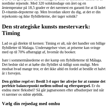
nordiske rejsende. Med 320 solskinsdage om året og en
årstemperatur på 18,5 grader er det nærmest en garanti for at få ladet
D-vitamin-depoterne op. Men hvordan sikrer du dig, at det er din
rejsekonto og ikke flybilletterne, der tager solstik?
Den strategiske kunsts mesterværk:
Timing
Lad os gå direkte til kernen: Timing er alt, når det handler om billige
flybilletter til Malaga. Undersøgelser viser, at priserne kan svinge
med op til 70% afhængigt af, hvornår du booker.
Især i sommermånederne er der kamp om flybilletterne til Málaga.
Det bedste råd er at købe din flybillet så tidligt som muligt. Men
modsat hvad mange tror, er det ikke altid en fordel at bestille et halvt
år i forvejen.
Den gyldne regel er: Bestil 3-4 uger før afrejse for at ramme det
perfekte balancepunkt mellem udbud og efterspørgsel.
Er du
endnu mere fleksibel? Så går jagtsæsonen efter afbudsrejser ind når
vi nærmer os sidste øjeblik.
Vælg din rejsedag med omhu