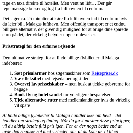
tage en taxa direkte til hotellet. Men vent nu lidt… Der går
regelmæssige busser og tog fra lufthavnen til centrum.
Det tager ca. 25 minutter at køre fra lufthavnen ind til centrum hvis
du lejer bil i Malagas lufthavn. Men offentlig transport er et endnu
billigere alternativ, der giver dig mulighed for at bruge dine sparede
euro på det, der virkelig betyder noget: oplevelser.
Prisstrategi for den erfarne rejsende
Den ultimative strategi for at finde billige flybilletter til Malaga
indebærer:
Sæt prisalarmer
hos søgemaskiner som
Rejsepriser.dk
Vær fleksibel
med rejsedatoer og -tider
Overvej lavprisselskaber
– men husk at tjekke gebyrerne for
bagage
Book fly og hotel samlet
for yderligere besparelser
Tjek alternative ruter
med mellemlandinger hvis du virkelig
vil spare
At finde billige flybilletter til Malaga handler ikke om held – det
handler om strategi og timing. Når du først mestrer disse principper,
vil du aldrig betale fuld pris igen. For er der noget bedre end at
nyde den spanske sol med visheden om, at du kom dertil til en