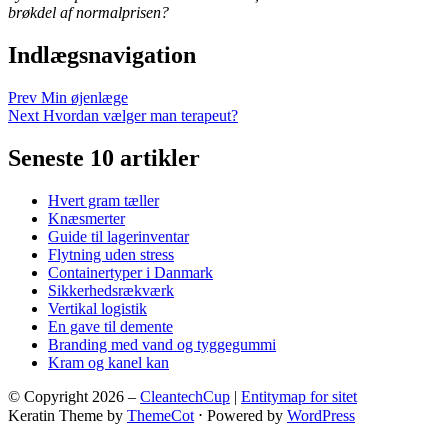
brøkdel af normalprisen?
Indlægsnavigation
Prev
Min øjenlæge
Next
Hvordan vælger man terapeut?
Seneste 10 artikler
Hvert gram tæller
Knæsmerter
Guide til lagerinventar
Flytning uden stress
Containertyper i Danmark
Sikkerhedsrækværk
Vertikal logistik
En gave til demente
Branding med vand og tyggegummi
Kram og kanel kan
© Copyright 2026 –
CleantechCup
|
Entitymap for sitet
Keratin Theme by
ThemeCot
⋅
Powered by
WordPress