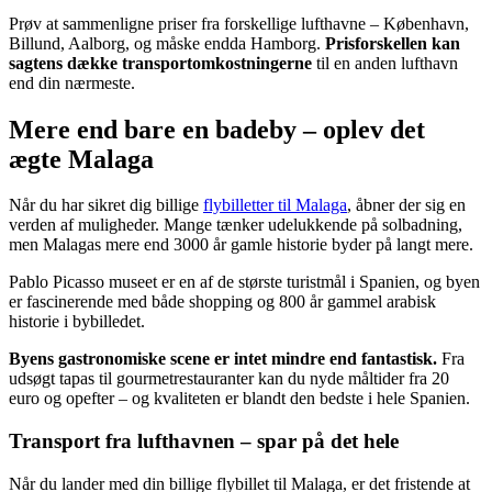
Prøv at sammenligne priser fra forskellige lufthavne – København,
Billund, Aalborg, og måske endda Hamborg.
Prisforskellen kan
sagtens dække transportomkostningerne
til en anden lufthavn
end din nærmeste.
Mere end bare en badeby – oplev det
ægte Malaga
Når du har sikret dig billige
flybilletter til Malaga
, åbner der sig en
verden af muligheder. Mange tænker udelukkende på solbadning,
men Malagas mere end 3000 år gamle historie byder på langt mere.
Pablo Picasso museet er en af de største turistmål i Spanien, og byen
er fascinerende med både shopping og 800 år gammel arabisk
historie i bybilledet.
Byens gastronomiske scene er intet mindre end fantastisk.
Fra
udsøgt tapas til gourmetrestauranter kan du nyde måltider fra 20
euro og opefter – og kvaliteten er blandt den bedste i hele Spanien.
Transport fra lufthavnen – spar på det hele
Når du lander med din billige flybillet til Malaga, er det fristende at